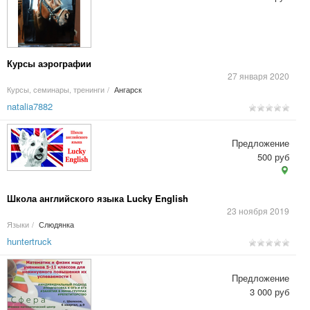
Курсы аэрографии
27 января 2020
Курсы, семинары, тренинги
/
Ангарск
natalia7882
Предложение
500 руб
Школа английского языка Lucky English
23 ноября 2019
Языки
/
Слюдянка
huntertruck
Предложение
3 000 руб