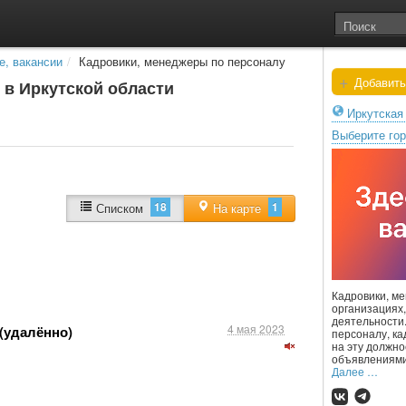
е, вакансии
/
Кадровики, менеджеры по персоналу
+
Добавить
 в Иркутской области
Иркутская
Выберите го
18
1
Списком
На карте
Кадровики, м
организациях
деятельности
4 мая 2023
(удалённо)
персоналу, ка
на эту должно
объявлениями 
Далее …