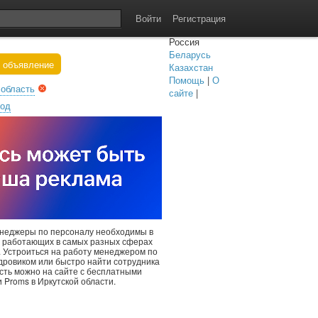
Войти
Регистрация
Россия
Беларусь
 объявление
Казахстан
Помощь
|
О
 область
сайте
|
род
енеджеры по персоналу необходимы в
, работающих в самых разных сферах
. Устроиться на работу менеджером по
дровиком или быстро найти сотрудника
сть можно на сайте с бесплатными
Proms в Иркутской области.