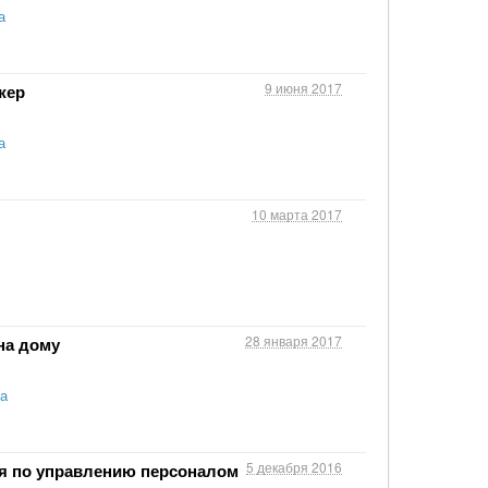
а
9 июня 2017
жер
а
10 марта 2017
28 января 2017
на дому
а
5 декабря 2016
я по управлению персоналом